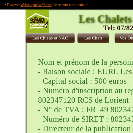
• Discover
WebAcappella Market
the ecommerce solution •
Les Chalets
Tel: 07/8
Les Chiens et NAC
Les Chats
Vos Ob
Nom et prénom de la personn
- Raison sociale : EURL Les
chien chat
NAC
nouveaux
- Capital social : 500 euros
animaux
de
compagnie
pension
- Numéro d'inscription au re
garde
garderie
chenil forêt
802347120 RCS de Lorient
royal canin
proplan
hill's canin
canine
- N° de TVA : FR 49 80234
vannes
lorient
pontivy
camors
- Numéro de SIRET : 8023
pluvignier
baud
elevage
- Directeur de la publicatio
lapin
cobaye
chinchilla