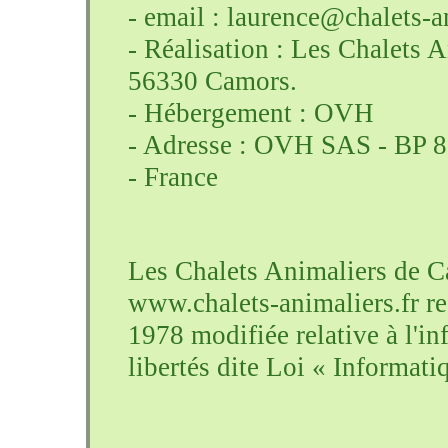
rat souris
- email : laurence@chalets-a
hamster
gerbille
promenade
- Réalisation : Les Chalet
sortie
toilettage
race
berger
56330 Camors.
bouvier
bichon
yorkshire
- Hébergement : OVH
cavalier
king
charles
beagle
- Adresse : OVH SAS - B
chihuahua
malinois
dogue
- France
Les Chalets Animaliers de Ca
www.chalets-animaliers.fr re
1978 modifiée relative à l'in
libertés dite Loi « Informati
- Propriété Intellectuelle