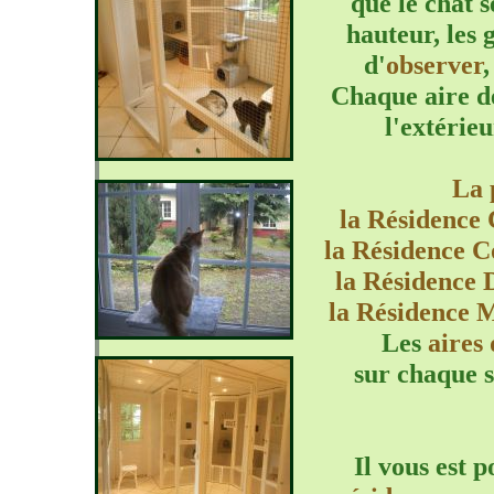
que le chat s
rat souris
hamster
hauteur, les 
gerbille
promenade
sortie
toilettage
d'
observer
,
race
berger
bouvier
Chaque aire de
bichon
yorkshire
cavalier
l'extérieu
king
charles
beagle
chihuahua
malinois
dogue
La 
la Résidence
la Résidence 
la Résidence 
la Résidence 
Les
aires 
sur chaque s
Il vous est 