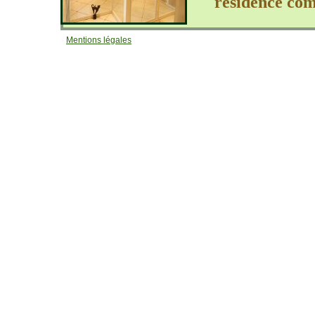
résidence com
Les repas
sont
Mentions légales
l'aliment
pre
soit avec le
La
litière
Les câlins e
l'interieur de
ch